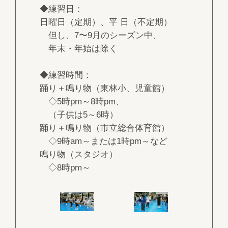
◆練習日：
日曜日（定期）、平 日（不定期）
但し、7〜9月のシーズン中、
年末・年始は除く
◆練習時間：
踊り＋鳴り物（東林小、児童館）
◇5時pm～8時pm、
（子供は5～6時）
踊り＋鳴り物（市立総合体育館）
◇9時am～または1時pm～など
鳴り物（スタジオ）
◇8時pm～