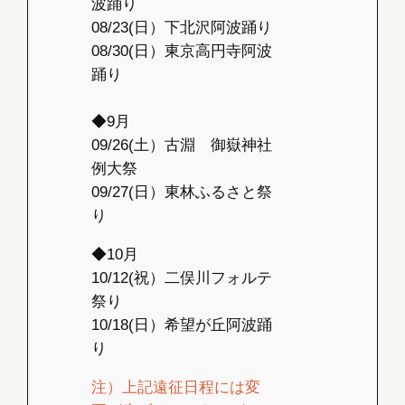
波踊り
08/23(日）下北沢阿波踊り
08/30(日）東京高円寺阿波
踊り
◆9月
09/26(土）古淵 御嶽神社
例大祭
09/27(日）東林ふるさと祭
り
◆10月
10/12(祝）二俣川フォルテ
祭り
10/18(日）希望が丘阿波踊
り
注）上記遠征日程には変