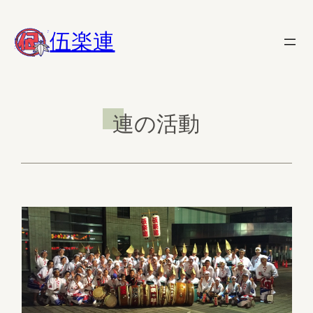
内
容
伍楽連
を
ス
キ
ッ
連の活動
プ